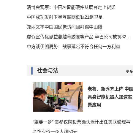
消博会观察：中国AI智能硬件从展台走上货架
中国成功发射卫星互联网低轨21组卫星
郑丽文率中国国民党访问团拜谒中山陵
虚假宣传优思益蔓越莓胶囊等产品 辛巴公司被罚32万元
中方谈伊朗局势：战事延宕不符合任何一方利益
社会与法
更多
老将、新秀齐上阵 中
具身智能机器人加速实
景应用
“重要一步” 美参议院投票确认沃什出任美联储理事
金饰克价一夜大涨50元