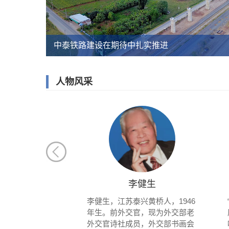
中泰铁路建设在期待中扎实推进
人物风采
曹缘
李健生
杨健包揽东京奥
李健生，江苏泰兴黄桥人，1946
台冠亚军
年生。前外交官，现为外交部老
外交官诗社成员，外交部书画会