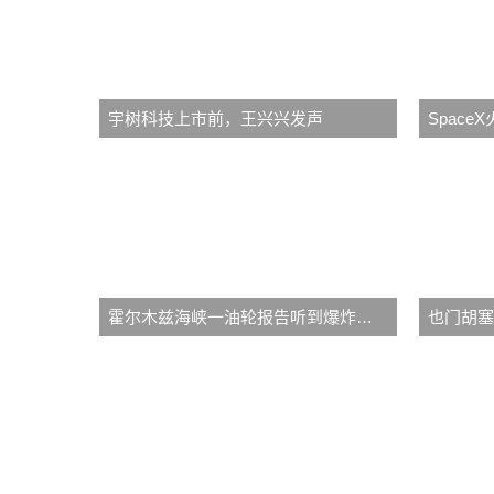
宇树科技上市前，王兴兴发声
霍尔木兹海峡一油轮报告听到爆炸声 目前船只船员均安全