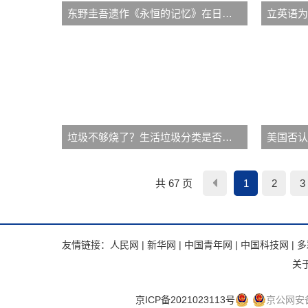
东野圭吾遗作《永恒的记忆》在日本发售
垃圾不够烧了？生活垃圾分类是否还需要？
共 67 页
1
2
3
友情链接：
人民网
|
新华网
|
中国青年网
|
中国科技网
|
多
关
京ICP备2021023113号
京公网安备 