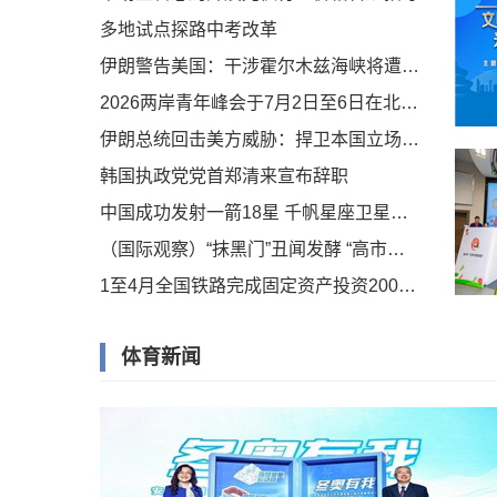
多地试点探路中考改革
伊朗警告美国：干涉霍尔木兹海峡将遭回击
2026两岸青年峰会于7月2日至6日在北京举办
伊朗总统回击美方威胁：捍卫本国立场绝不退缩
韩国执政党党首郑清来宣布辞职
中国成功发射一箭18星 千帆星座卫星数量增至200颗
（国际观察）“抹黑门”丑闻发酵 “高市泡沫”或将破裂
1至4月全国铁路完成固定资产投资2008亿元
体育新闻