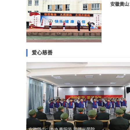
安徽黄山
爱心慈善
安徽砀山：九九重阳节 爱暖光荣院