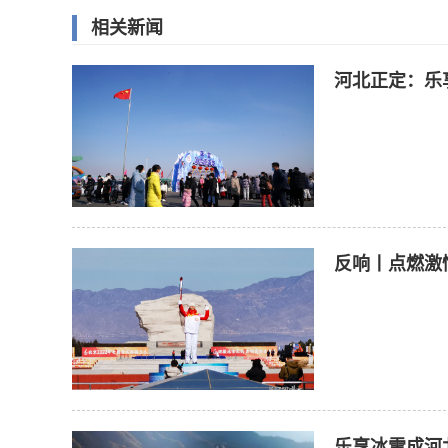
相关新闻
河北正定：乐
反响丨点燃激
乐享冰雪成河