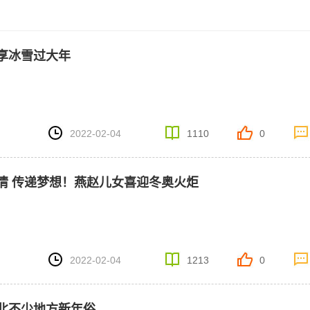
享冰雪过大年
2022-02-04
1110
0
情 传递梦想！燕赵儿女喜迎冬奥火炬
2022-02-04
1213
0
北不少地方新年俗