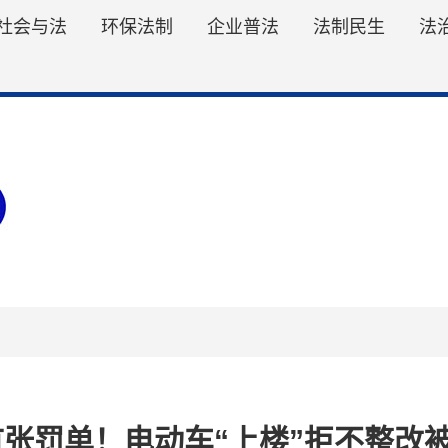
社会与法
环保法制
企业普法
法制民生
法
张罚单！电动车“上楼”拒不整改被